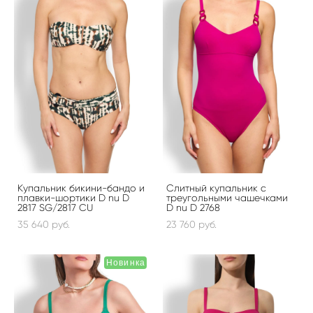
Купальник бикини-бандо и
Слитный купальник с
плавки-шортики D nu D
треугольными чашечками
2817 SG/2817 CU
D nu D 2768
35 640 pуб.
23 760 pуб.
Новинка