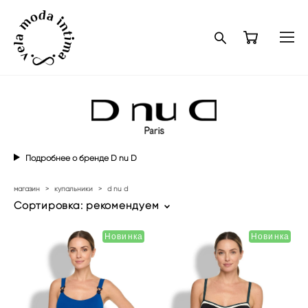
Подробнее о бренде D nu D
магазин
>
купальники
>
d nu d
Сортировка:
рекомендуем
Новинка
Новинка