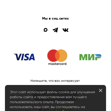
Мы в соц.сетях
Напишите, что вас интересует
Этот сайт использует файлы cookie для улучшения
Обратный звонок
работы сайта и предоставления вам лучшего
пользовательского опыта. Продолжая
использовать наш сайт, вы соглашаетесь на