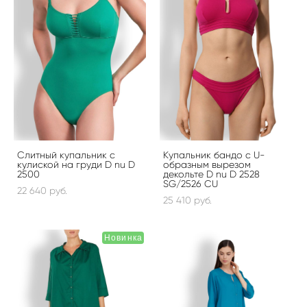
Слитный купальник с
Купальник бандо с U-
кулиской на груди D nu D
образным вырезом
2500
декольте D nu D 2528
SG/2526 CU
22 640 pуб.
25 410 pуб.
Новинка