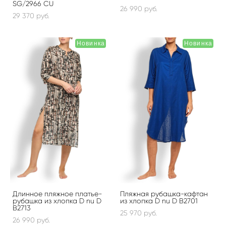
SG/2966 CU
26 990 pуб.
29 370 pуб.
Новинка
Новинка
Длинное пляжное платье-
Пляжная рубашка-кафтан
рубашка из хлопка D nu D
из хлопка D nu D B2701
B2713
25 970 pуб.
26 990 pуб.