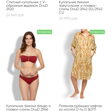
Слитный купальник с V-
Купальник бикини
образным вырезом DnuD
треугольник и плавки-
2920
слипы DnuD 2942 SG/2942
CU
22 640 pуб.
30 990 pуб.
Новинка
Новинка
Купальник бикини бандо и
Пляжная рубашка-кафтан
плавки-слипы DnuD 2966
из хлопка D nu D B2711