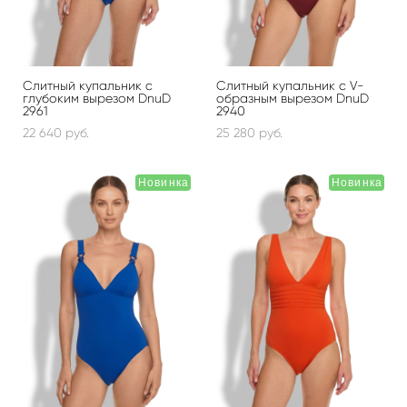
Слитный купальник с
Слитный купальник с V-
глубоким вырезом DnuD
образным вырезом DnuD
2961
2940
22 640 pуб.
25 280 pуб.
Новинка
Новинка