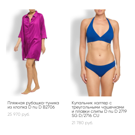
Пляжная рубашка-туника
Купальник халтер с
из хлопка D nu D B2706
треугольными чашечками
и плавки слипы D nu D 2719
25 970 pуб.
SG D/2716 CU
21 780 pуб.