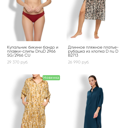
Купальник бикини бандо и
Длинное пляжное платье-
плавки-слипы DnuD 2966
рубашка из хлопка D nu D
SG/2966 CU
B2713
29 370 pуб.
26 990 pуб.
Новинка