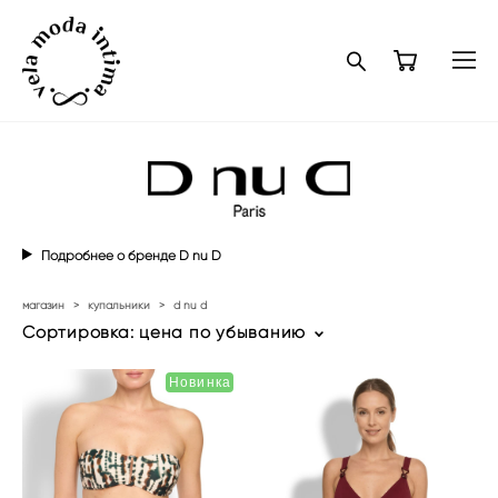
Подробнее о бренде D nu D
магазин
>
купальники
>
d nu d
Сортировка:
цена по убыванию
Новинка