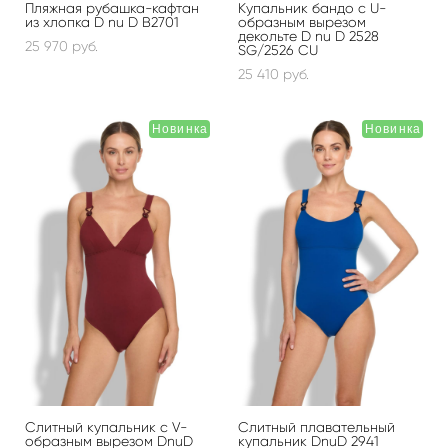
Пляжная рубашка-кафтан
Купальник бандо с U-
из хлопка D nu D B2701
образным вырезом
декольте D nu D 2528
25 970 pуб.
SG/2526 CU
25 410 pуб.
Новинка
Новинка
Слитный купальник с V-
Слитный плавательный
образным вырезом DnuD
купальник DnuD 2941