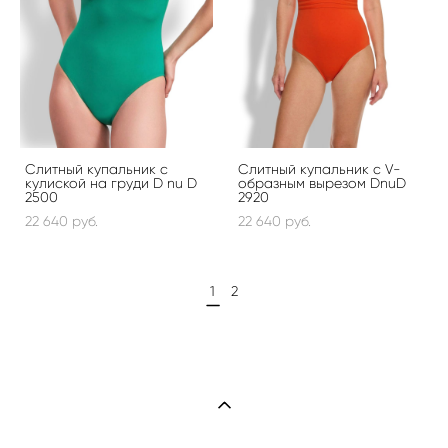
Слитный купальник с
Слитный купальник с V-
кулиской на груди D nu D
образным вырезом DnuD
2500
2920
22 640 pуб.
22 640 pуб.
1
2