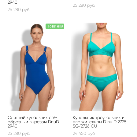
2940
25 280 pуб.
25 280 pуб.
Новинка
Слитный купальник с V-
Купальник треугольник и
образным вырезом DnuD
плавки-слипы D nu D 2725
2940
SG/2726 CU
25 280 pуб.
24 450 pуб.