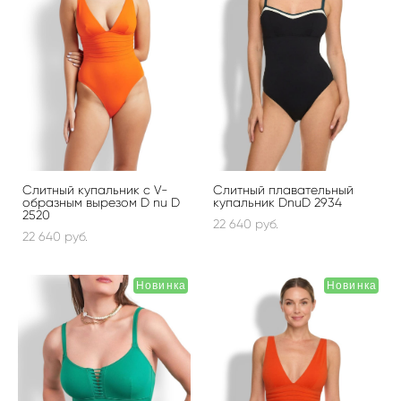
Слитный купальник с V-
Слитный плавательный
образным вырезом D nu D
купальник DnuD 2934
2520
22 640 pуб.
22 640 pуб.
Новинка
Новинка