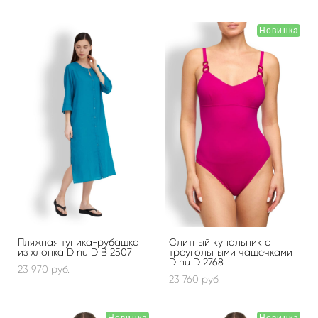
Новинка
Пляжная туника-рубашка
Слитный купальник с
из хлопка D nu D B 2507
треугольными чашечками
D nu D 2768
23 970 pуб.
23 760 pуб.
Новинка
Новинка