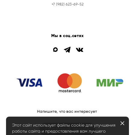
+7 (982) 623-69-52
Мы в соц.сетях
Напишите, что вас интересует
Этот сайт использует файлы cookie для улучшения
Обратный звонок
работы сайта и предоставления вам лучшего