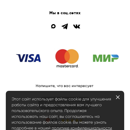
Мы в соц.сетях
Напишите, что вас интересует
Этот сайт использует файлы cookie для улучшения
Обратный звонок
работы сайта и предоставления вам лучшего
пользовательского опыта. Продолжая
использовать наш сайт, вы соглашаетесь на
использование файлов cookie. Вы можете узнать
подробнее в нашей
политике конфиденциальности