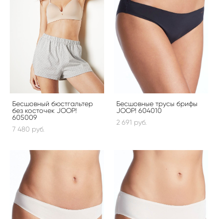
Бесшовный бюстгальтер
Бесшовные трусы брифы
без косточек JOOP!
JOOP! 604010
605009
2 691 pуб.
7 480 pуб.