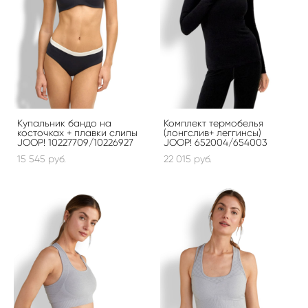
Купальник бандо на
Комплект термобелья
косточках + плавки слипы
(лонгслив+ леггинсы)
JOOP! 10227709/10226927
JOOP! 652004/654003
15 545 pуб.
22 015 pуб.