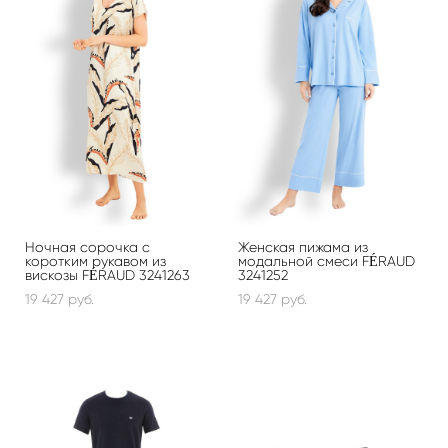
Ночная сорочка с
Женская пижама из
коротким рукавом из
модальной смеси FÉRAUD
вискозы FÉRAUD 3241263
3241252
19 427 pуб.
19 427 pуб.