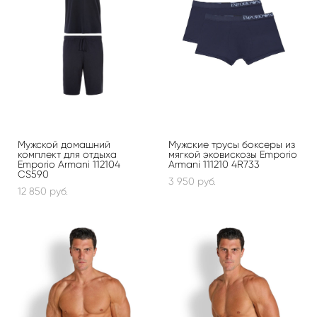
Мужской домашний
Мужские трусы боксеры из
комплект для отдыха
мягкой эковискозы Emporio
Emporio Armani 112104
Armani 111210 4R733
CS590
3 950 pуб.
12 850 pуб.