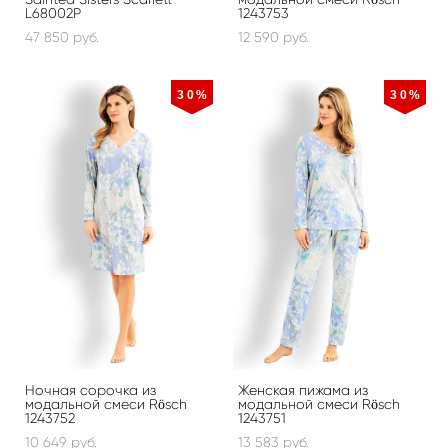
L68002P
1243753
47 850 pуб.
12 590 pуб.
30%
30%
Ночная сорочка из
Женская пижама из
модальной смеси Rösch
модальной смеси Rösch
1243752
1243751
10 649 pуб.
13 583 pуб.