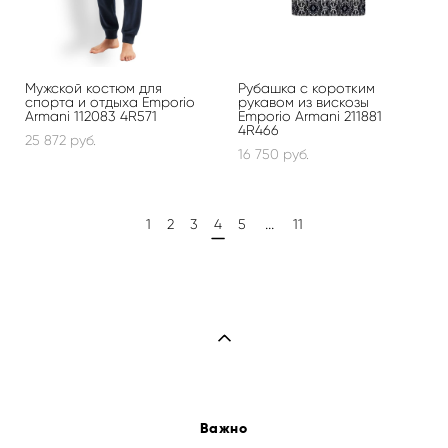
Мужской костюм для
Рубашка с коротким
спорта и отдыха Emporio
рукавом из вискозы
Armani 112083 4R571
Emporio Armani 211881
4R466
25 872 pуб.
16 750 pуб.
...
1
2
3
4
5
11
Важно