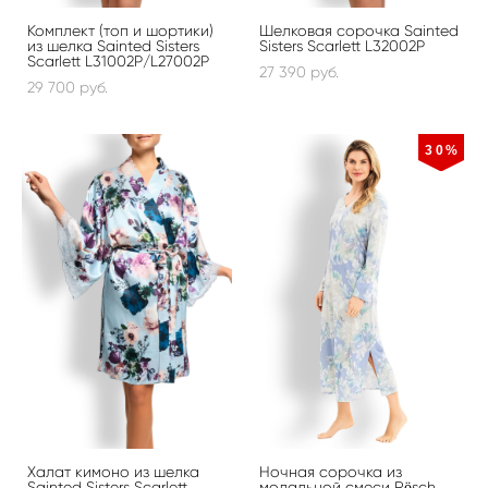
Комплект (топ и шортики)
Шелковая сорочка Sainted
из шелка Sainted Sisters
Sisters Scarlett L32002P
Scarlett L31002P/L27002P
27 390 pуб.
29 700 pуб.
30%
Халат кимоно из шелка
Ночная сорочка из
Sainted Sisters Scarlett
модальной смеси Rösch