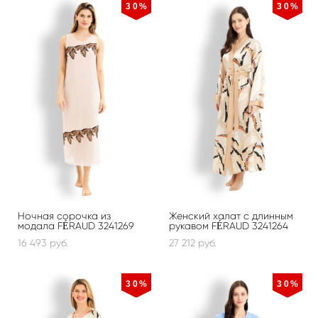
30%
30%
Ночная сорочка из
Женский халат с длинным
модала FÉRAUD 3241269
рукавом FÉRAUD 3241264
16 493 pуб.
27 212 pуб.
30%
30%