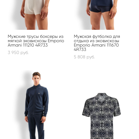
Мужские трусы боксеры из
Мужская футболка для
мягкой эковискозы Emporio
отдыха из эковискозы
Armani 111210 4R733
Emporio Armani 111670
4R733
3 950 pуб.
5 808 pуб.