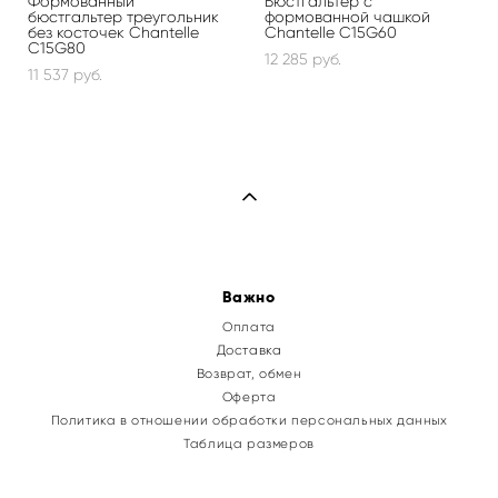
Формованный
Бюстгальтер с
бюстгальтер треугольник
формованной чашкой
без косточек Chantelle
Chantelle C15G60
C15G80
12 285 pуб.
11 537 pуб.
Важно
Оплата
Доставка
Возврат, обмен
Оферта
Политика в отношении обработки персональных данных
Таблица размеров