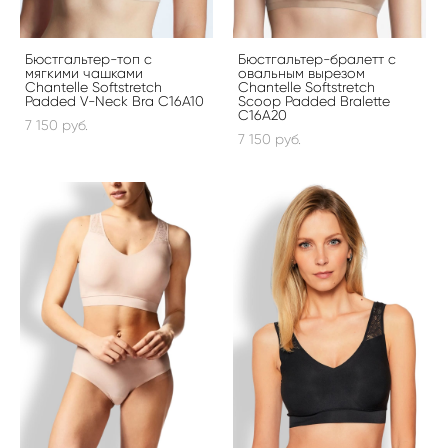
Бюстгальтер-топ с
Бюстгальтер-бралетт с
мягкими чашками
овальным вырезом
Chantelle Softstretch
Chantelle Softstretch
Padded V-Neck Bra C16A10
Scoop Padded Bralette
C16A20
7 150 pуб.
7 150 pуб.