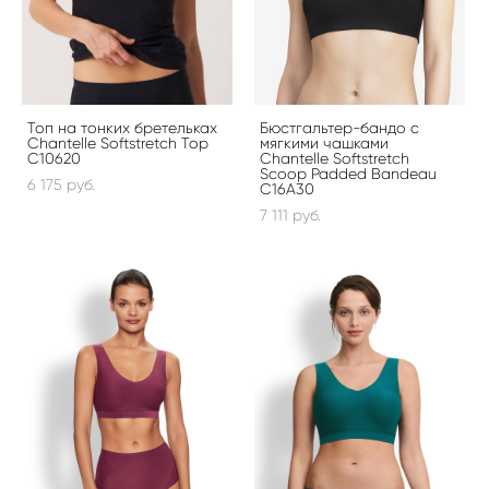
Топ на тонких бретельках
Бюстгальтер-бандо с
Chantelle Softstretch Top
мягкими чашками
C10620
Chantelle Softstretch
Scoop Padded Bandeau
6 175 pуб.
C16A30
7 111 pуб.