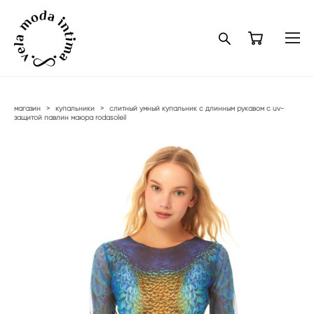
магазин
>
купальники
>
слитный умный купальник с длинным рукавом с uv-
защитой павлин маюра rodasoleil