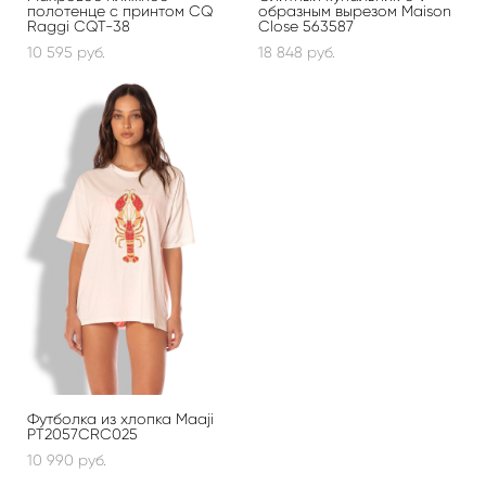
полотенце с принтом CQ
образным вырезом Maison
Raggi CQT-38
Close 563587
10 595 pуб.
18 848 pуб.
Футболка из хлопка Maaji
PT2057CRC025
10 990 pуб.