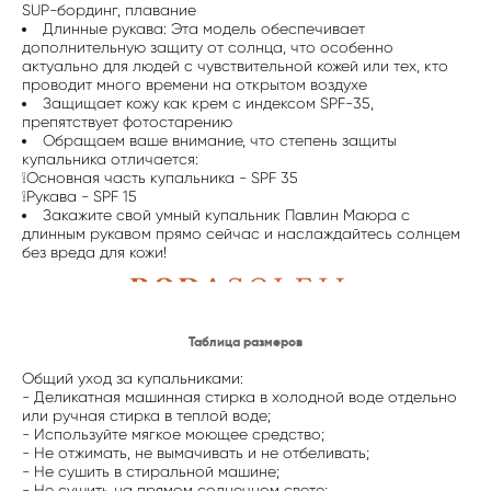
SUP-бординг, плавание
Длинные рукава: Эта модель обеспечивает
дополнительную защиту от солнца, что особенно
актуально для людей с чувствительной кожей или тех, кто
проводит много времени на открытом воздухе
Защищает кожу как крем с индексом SPF-35,
препятствует фотостарению
Обращаем ваше внимание, что степень защиты
купальника отличается:
❕Основная часть купальника - SPF 35
❕Рукава - SPF 15
Закажите свой умный купальник Павлин Маюра с
длинным рукавом прямо сейчас и наслаждайтесь солнцем
без вреда для кожи!
Таблица размеров
Общий уход за купальниками:
- Деликатная машинная стирка в холодной воде отдельно
или ручная стирка в теплой воде;
- Используйте мягкое моющее средство;
- Не отжимать, не вымачивать и не отбеливать;
- Не сушить в стиральной машине;
- Не сушить на прямом солнечном свете;