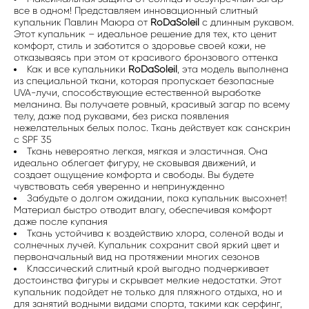
все в одном! Представляем инновационный слитный
купальник Павлин Маюра от
RoDaSoleil
с длинным рукавом.
Этот купальник – идеальное решение для тех, кто ценит
комфорт, стиль и заботится о здоровье своей кожи, не
отказываясь при этом от красивого бронзового оттенка
Как и все купальники
RoDaSoleil
, эта модель выполнена
из специальной ткани, которая пропускает безопасные
UVA-лучи, способствующие естественной выработке
меланина. Вы получаете ровный, красивый загар по всему
телу, даже под рукавами, без риска появления
нежелательных белых полос. Ткань действует как санскрин
с SPF 35
Ткань невероятно легкая, мягкая и эластичная. Она
идеально облегает фигуру, не сковывая движений, и
создает ощущение комфорта и свободы. Вы будете
чувствовать себя уверенно и непринужденно
Забудьте о долгом ожидании, пока купальник высохнет!
Материал быстро отводит влагу, обеспечивая комфорт
даже после купания
Ткань устойчива к воздействию хлора, соленой воды и
солнечных лучей. Купальник сохранит свой яркий цвет и
первоначальный вид на протяжении многих сезонов
Классический слитный крой выгодно подчеркивает
достоинства фигуры и скрывает мелкие недостатки. Этот
купальник подойдет не только для пляжного отдыха, но и
для занятий водными видами спорта, такими как серфинг,