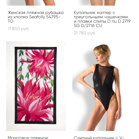
Женская пляжная рубашка
Купальник халтер с
из хлопка Seafolly 54795-
треугольными чашечками
TO
и плавки слипы D nu D 2719
SG D/2716 CU
11 850 pуб.
21 780 pуб.
Махровое пляжное
Слитный купальник c V-