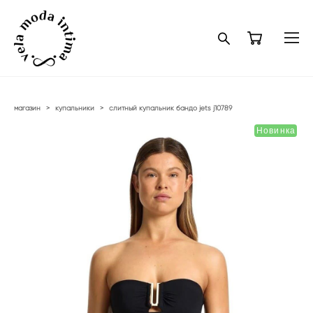
магазин
>
купальники
>
слитный купальник бандо jets j10789
Новинка