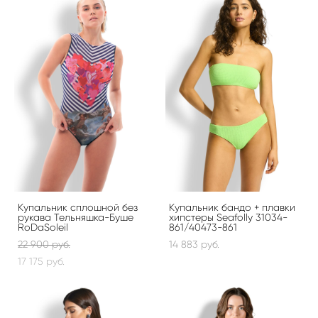
Купальник сплошной без
Купальник бандо + плавки
рукава Тельняшка-Буше
хипстеры Seafolly 31034-
RoDaSoleil
861/40473-861
22 900 pуб.
14 883 pуб.
17 175 pуб.