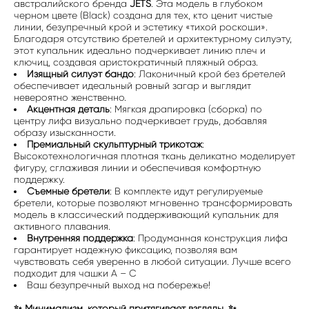
австралийского бренда
JETS
. Эта модель в глубоком
черном цвете (Black) создана для тех, кто ценит чистые
линии, безупречный крой и эстетику «тихой роскоши».
Благодаря отсутствию бретелей и архитектурному силуэту,
этот купальник идеально подчеркивает линию плеч и
ключиц, создавая аристократичный пляжный образ.
Изящный силуэт бандо
: Лаконичный крой без бретелей
обеспечивает идеальный ровный загар и выглядит
невероятно женственно.
Акцентная деталь
: Мягкая драпировка (сборка) по
центру лифа визуально подчеркивает грудь, добавляя
образу изысканности.
Премиальный скульптурный трикотаж
:
Высокотехнологичная плотная ткань деликатно моделирует
фигуру, сглаживая линии и обеспечивая комфортную
поддержку.
Съемные бретели
: В комплекте идут регулируемые
бретели, которые позволяют мгновенно трансформировать
модель в классический поддерживающий купальник для
активного плавания.
Внутренняя поддержка
: Продуманная конструкция лифа
гарантирует надежную фиксацию, позволяя вам
чувствовать себя уверенно в любой ситуации. Лучше всего
подходит для чашки A – C
Ваш безупречный выход на побережье!
✨ Минимализм, который притягивает взгляды. ✨