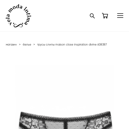
магазин
>
белье
>
трусы слипы maison close inspiration divine 608387