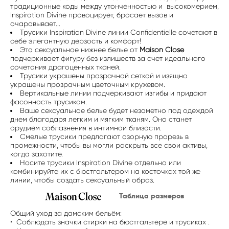
традиционные коды между утонченностью и высокомерием,
Inspiration Divine провоцирует, бросает вызов и
очаровывает...
Трусики Inspiration Divine линии Confidentielle сочетают в
себе элегантную дерзость и комфорт!
Это сексуальное нижнее белье от
Maison Close
подчеркивает фигуру без излишеств за счет идеального
сочетания драгоценных тканей.
Трусики украшены прозрачной сеткой и изящно
украшены прозрачным цветочным кружевом.
Вертикальные линии подчеркивают изгибы и придают
фасонность трусикам.
Ваше сексуальное белье будет незаметно под одеждой
днем благодаря легким и мягким тканям. Оно станет
орудием соблазнения в интимной близости.
Смелые трусики предлагают озорную прорезь в
промежности, чтобы вы могли раскрыть все свои активы,
когда захотите.
Носите трусики Inspiration Divine отдельно или
комбинируйте их с бюстгальтером на косточках той же
линии, чтобы создать сексуальный образ.
Таблица размеров
Общий уход за дамским бельём:
• Соблюдать значки стирки на бюстгальтере и трусиках .