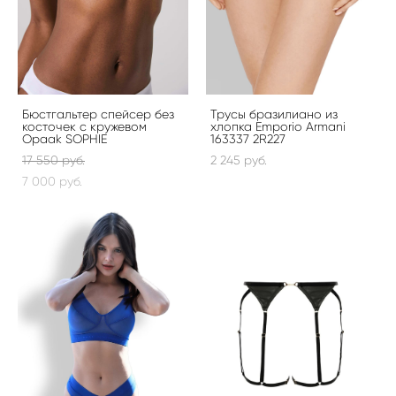
Бюстгальтер спейсер без
Трусы бразилиано из
косточек с кружевом
хлопка Emporio Armani
Opaak SOPHIE
163337 2R227
17 550 pуб.
2 245 pуб.
7 000 pуб.