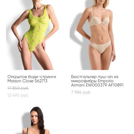
Открытое боди-стринги
Бюстгальтер пуш-ап из
Maison Close 562713
микрофибры Emporio
Armani EW000379 AF10891
17 850 pуб.
7 986 pуб.
12 495 pуб.