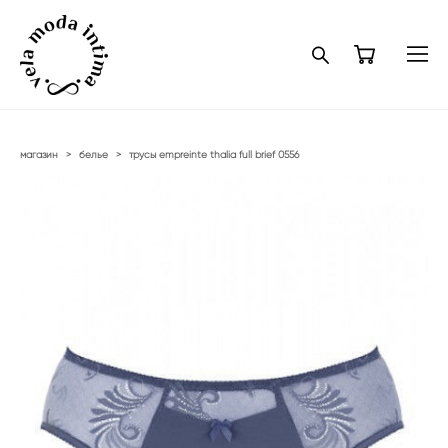
магазин
>
белье
>
трусы empreinte thalia full brief 0556