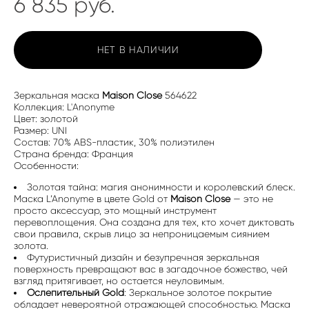
6 835 pуб.
НЕТ В НАЛИЧИИ
Зеркальная маска
Maison Close
564622
Коллекция: L'Anonyme
Цвет: золотой
Размер: UNI
Состав: 70% ABS-пластик, 30% полиэтилен
Страна бренда: Франция
Особенности:
Золотая тайна: магия анонимности и королевский блеск.
Маска L’Anonyme в цвете Gold от
Maison Close
— это не
просто аксессуар, это мощный инструмент
перевоплощения. Она создана для тех, кто хочет диктовать
свои правила, скрыв лицо за непроницаемым сиянием
золота.
Футуристичный дизайн и безупречная зеркальная
поверхность превращают вас в загадочное божество, чей
взгляд притягивает, но остается неуловимым.
Ослепительный Gold
: Зеркальное золотое покрытие
обладает невероятной отражающей способностью. Маска