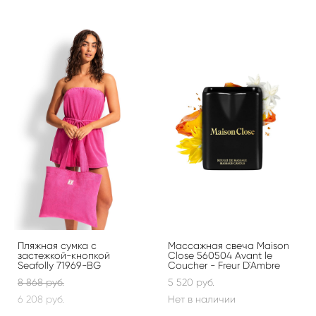
Пляжная сумка с
Массажная свеча Maison
застежкой-кнопкой
Close 560504 Avant le
Seafolly 71969-BG
Coucher - Freur D`Ambre
8 868 pуб.
5 520 pуб.
6 208 pуб.
Нет в наличии