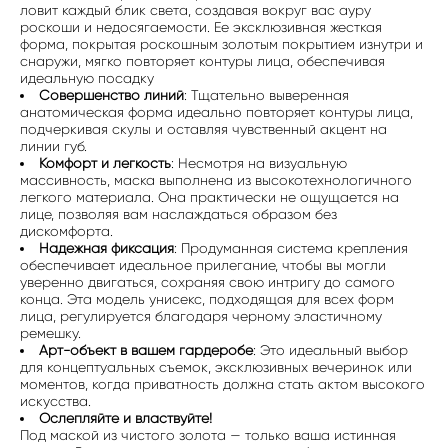
ловит каждый блик света, создавая вокруг вас ауру
роскоши и недосягаемости. Ее эксклюзивная жесткая
форма, покрытая роскошным золотым покрытием изнутри и
снаружи, мягко повторяет контуры лица, обеспечивая
идеальную посадку
Совершенство линий
: Тщательно выверенная
анатомическая форма идеально повторяет контуры лица,
подчеркивая скулы и оставляя чувственный акцент на
линии губ.
Комфорт и легкость
: Несмотря на визуальную
массивность, маска выполнена из высокотехнологичного
легкого материала. Она практически не ощущается на
лице, позволяя вам наслаждаться образом без
дискомфорта.
Надежная фиксация
: Продуманная система крепления
обеспечивает идеальное прилегание, чтобы вы могли
уверенно двигаться, сохраняя свою интригу до самого
конца. Эта модель унисекс, подходящая для всех форм
лица, регулируется благодаря черному эластичному
ремешку.
Арт-объект в вашем гардеробе
: Это идеальный выбор
для концептуальных съемок, эксклюзивных вечеринок или
моментов, когда приватность должна стать актом высокого
искусства.
Ослепляйте и властвуйте!
Под маской из чистого золота — только ваша истинная