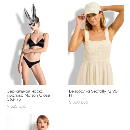
Зеркальная маска
Бейсболка Seafolly 72196-
кролика Maison Close
HT
563475
5 550 pуб.
9 525 pуб.