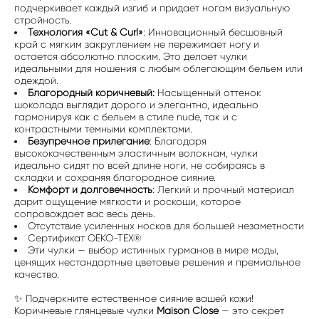
подчеркивает каждый изгиб и придает ногам визуальную
стройность.
Технология «Cut & Curl»
: Инновационный бесшовный
край с мягким закруглением не пережимает ногу и
остается абсолютно плоским. Это делает чулки
идеальными для ношения с любым облегающим бельем или
одеждой.
Благородный коричневый:
Насыщенный оттенок
шоколада выглядит дорого и элегантно, идеально
гармонируя как с бельем в стиле nude, так и с
контрастными темными комплектами.
Безупречное прилегание
: Благодаря
высококачественным эластичным волокнам, чулки
идеально сидят по всей длине ноги, не собираясь в
складки и сохраняя благородное сияние.
Комфорт и долговечность
: Легкий и прочный материал
дарит ощущение мягкости и роскоши, которое
сопровождает вас весь день.
Отсутствие усиленных носков для большей незаметности
Сертификат OEKO-TEX®
Эти чулки — выбор истинных гурманов в мире моды,
ценящих нестандартные цветовые решения и премиальное
качество.
✨ Подчеркните естественное сияние вашей кожи!
Коричневые глянцевые чулки
Maison Close
— это секрет