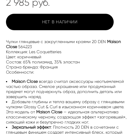
2 985 pуб.
НЕТ В НАЛИЧИИ
Чулки глянцевые с закругленными краями 20 DEN
Maison
Close
564223
Коллекция: Les Coquetteries
Цвет: коричневый
Состав: 65% полиамид, 35% эластан
Страна бренда: Франция
Особенности:
Maison Close
всегда считал аксессуары неотъемлемой
частью образа. Смелое украшение или продуманный
предмет могут подчеркнуть образ, дополнить деталь или
завершить наряд.
Добавьте глубины и тепла вашему образу с глянцевыми
чулками Glossy Cut & Curl в изысканном коричневом цвете.
Эта модель от
Maison Close
— идеальная альтернатива
классическому черному, создающая эффект «загоревшей»,
сияющей кожи и безупречно гладких ног.
Зеркальный эффект
: Плотность 20 DEN в сочетании с
глянцевым финишем создает интенсивный блеск, который