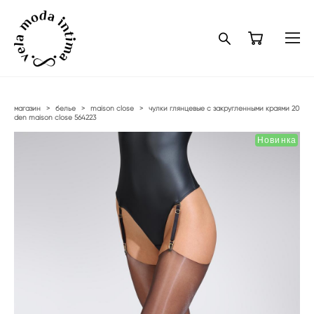
магазин
>
белье
>
maison close
>
чулки глянцевые с закругленными краями 20
den maison close 564223
Новинка