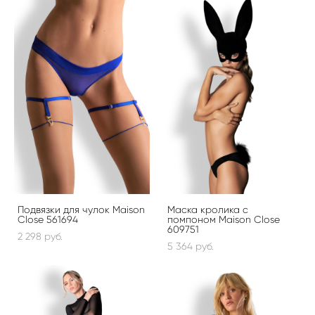
Подвязки для чулок Maison
Маска кролика с
Close 561694
помпоном Maison Close
609751
2 298 pуб.
5 364 pуб.