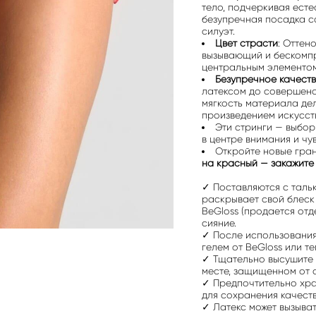
тело, подчеркивая есте
безупречная посадка с
силуэт.
Цвет страсти
: Оттен
вызывающий и бескомпр
центральным элементом
Безупречное качеств
латексом до совершенс
мягкость материала де
произведением искусст
Эти стринги — выбор 
в центре внимания и чу
Откройте новые гран
на красный — закажите
✓ Поставляются с таль
раскрывает свой блеск 
BeGloss (продается отд
сияние.
✓ После использовани
гелем от BeGloss или т
✓ Тщательно высушите 
месте, защищенном от 
✓ Предпочтительно хра
для сохранения качест
✓ Латекс может вызыва