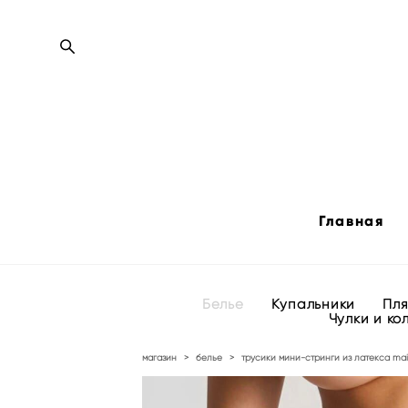
Главная
Белье
Купальники
Пл
Чулки и ко
магазин
>
белье
>
трусики мини-стринги из латекса mai