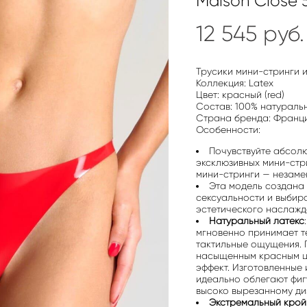
Maison Close 
12 545 pуб.
Трусики мини-стринги 
Коллекция: Latex
Цвет: красный (red)
Состав: 100% натураль
Страна бренда: Франц
Особенности:
Почувствуйте абсолю
эксклюзивных мини-стр
мини-стринги — незаме
Эта модель создана д
сексуальности и выбир
эстетического наслажд
Натуральный латекс
мгновенно принимает т
тактильные ощущения. Г
насыщенным красным ц
эффект. Изготовленные 
идеально облегают фиг
высоко вырезанному ди
Экстремальный крой