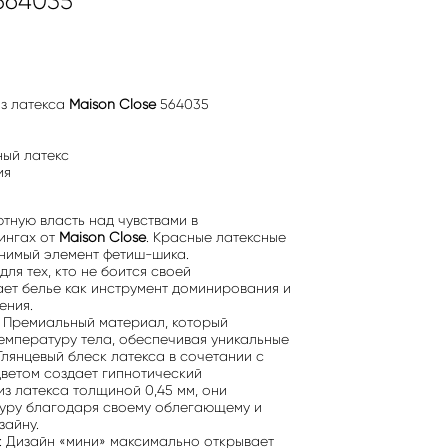
564035
из латекса
Maison Close
564035
ный латекс
ия
тную власть над чувствами в
ингах от
Maison Close
. Красные латексные
нимый элемент фетиш-шика.
ля тех, кто не боится своей
ает белье как инструмент доминирования и
ения.
: Премиальный материал, который
емпературу тела, обеспечивая уникальные
лянцевый блеск латекса в сочетании с
ветом создает гипнотический
из латекса толщиной 0,45 мм, они
уру благодаря своему облегающему и
зайну.
: Дизайн «мини» максимально открывает