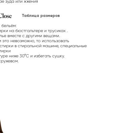
ае зуда или жжения
Таблица размеров
 бельём:
рки на бюстгальтере и трусиках .
лье вместе с другими вещами.
и это невозможно, то использовать
стирки в стиральной машине, специальные
тирки
уре ниже 30°C и избегать сушку.
 кружевом.