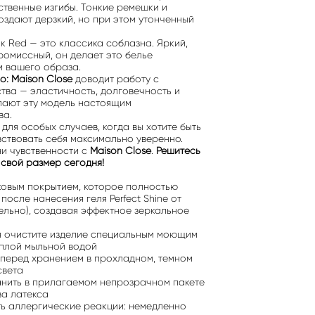
ственные изгибы. Тонкие ремешки и
оздают дерзкий, но при этом утонченный
ок Red — это классика соблазна. Яркий,
омиссный, он делает это белье
 вашего образа.
о: Maison Close
доводит работу с
тва — эластичность, долговечность и
лают эту модель настоящим
ва.
для особых случаев, когда вы хотите быть
вствовать себя максимально уверенно.
и чувственности с
Maison Close
.
Решитесь
 свой размер сегодня!
ковым покрытием, которое полностью
после нанесения геля Perfect Shine от
ельно), создавая эффектное зеркальное
я очистите изделие специальным моющим
еплой мыльной водой
перед хранением в прохладном, темном
света
нить в прилагаемом непрозрачном пакете
ва латекса
ть аллергические реакции: немедленно