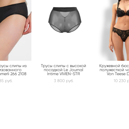
русы слипы из
Трусы слипы с высокой
Кружевной бюс
изованного
посадкой Le Journal
полужесткой ч
merli 266 2108
Intime VIVIEN-STR
Von Teese 
85 pуб.
3 800 pуб.
10 230 p