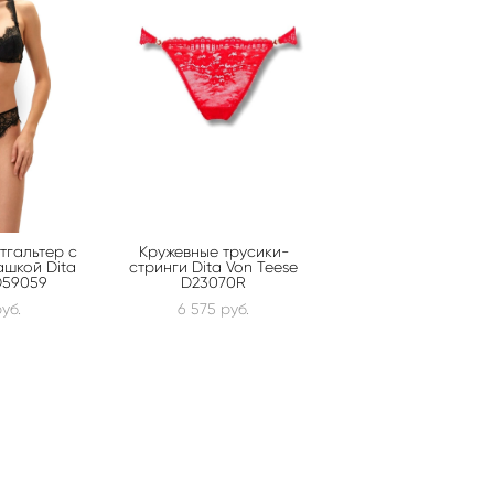
тгальтер с
Кружевные трусики-
ашкой Dita
стринги Dita Von Teese
D59059
D23070R
уб.
6 575 pуб.