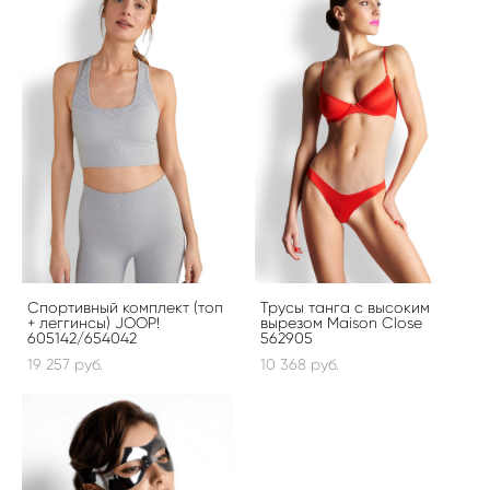
Спортивный комплект (топ
Трусы танга с высоким
+ леггинсы) JOOP!
вырезом Maison Close
605142/654042
562905
19 257 pуб.
10 368 pуб.