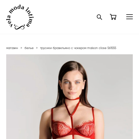
магазин
>
белье
>
трусики бразильяно с чокером maison close 561555