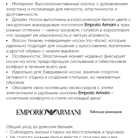
Материал: Высококачественный хлопок с добавлением
эластана и полиамида для мягкости, эластичности и
долговечности.
Дизайн: Носки выполнены в классическом белом цвете с
аккуратным жаккардовым логотипом
Emporio Armani
в трех
разных оттенках — нежно-розовом, голубом и коралловом,
что придает им изысканность и легкую игривость.
Фасон: Низкие, «невидимые» носки (no-show), которые
идеально подходят для ношения с кроссовками, балетками
и другой обувью с низким вырезом.
Особенности: Эластичный манжет надежно фиксирует
носки на ноге, предотвращая скольжение и обеспечивая
комфорт в течение всего дня.
Идеально для: Ежедневной носки, занятий спортом,
активного отдыха и создания стильных, но незаметных
образов.
Обновите свою коллекцию аксессуаров с этими
элегантными и удобными носками
Emporio Armani
—
сочетание комфорта и стиля на каждый день!
Таблица размеров
Общий уход за дамским бельём:
• Соблюдать значки стирки на бюстгальтере и трусиках .
• Не стирать нижнее белье вместе с другими вещами.