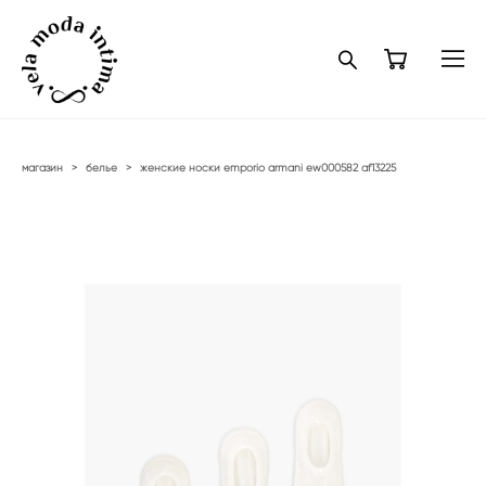
магазин
>
белье
>
женские носки emporio armani ew000582 af13225