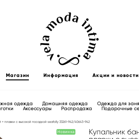
Магазин
Информация
Акции и новости
яжная одежда
Домашняя одежда
Одежда для зан
лготки
Аксессуары
Распродажа
Подарочные с
+ плавки с высокой посадкой seafolly 33261-942/40643-942
Купальник ба
Новинка