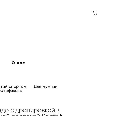
О нас
ятий спортом
Для мужчин
ертификаты
ндо с драпировкой +