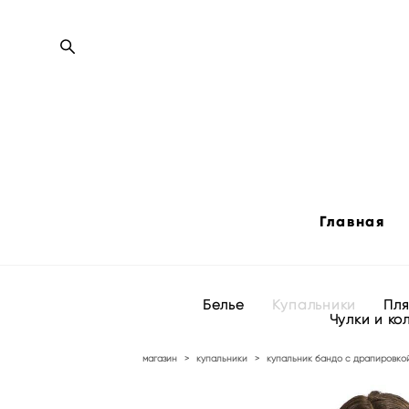
Главная
Белье
Купальники
Пл
Чулки и ко
магазин
>
купальники
>
купальник бандо с драпировкой 