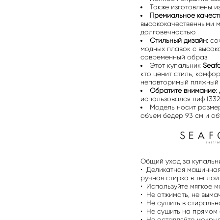
Также изготовлены 
Премиальное качеств
высококачественными м
долговечностью
Стильный дизайн
: с
модных плавок с высок
современный образ
Этот купальник
Seafo
кто ценит стиль, комфо
неповторимый пляжный 
Обратите внимание
:
использовался лиф (332
Модель носит размер 
объем бедер 93 см и об
Общий уход за купальн
• Деликатная машинная
ручная стирка в теплой
• Используйте мягкое 
• Не отжимать, не выма
• Не сушить в стираль
• Не сушить на прямом 
• Не оставляйте мокрые