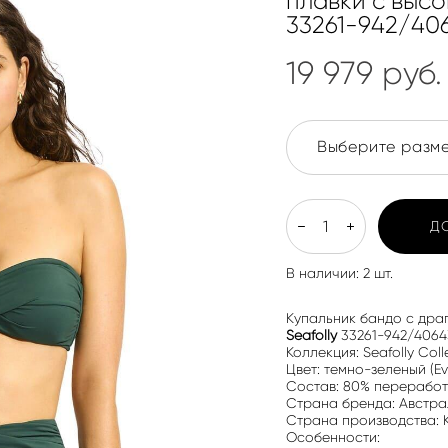
плавки с высо
33261-942/40
19 979 pуб.
Выберите разме
Д
В наличии:
2
шт.
Купальник бандо с дра
Seafolly
33261-942/4064
Коллекция: Seafolly Coll
Цвет: темно-зеленый (Ev
Состав: 80% переработ
Страна бренда: Австра
Страна производства: 
Особенности: