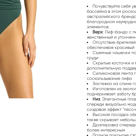
Почувствуйте себя у
бассейна в этом роско
австралийского бренд
благородном изумрудном
элементов:
Верх
: Лиф-бандо с 
женственный и утончен
Отсутствие бретелей
обеспечивая красивый 
Съемные чашечки по
груди
Скрытые косточки и
дополнительную подде
Силиконовая лента 
соскальзывание лифа
Застежка на спине г
Изготовлен из эколо
подчеркивает заботу 
Низ
: Элегантные пла
спереди визуально мод
создавая эффект "песо
Высокая посадка обе
также скрывает неболь
Драпировка спереди
более интересным
Полное покрытие сз