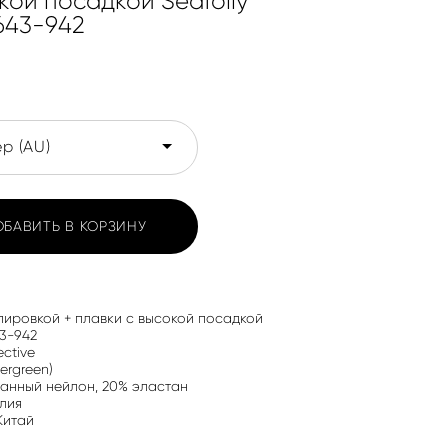
кой посадкой Seafolly
643-942
р (AU)
ОБАВИТЬ В КОРЗИНУ
пировкой + плавки с высокой посадкой
3-942
ective
ergreen)
анный нейлон, 20% эластан
лия
Китай