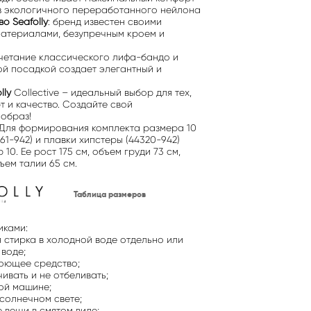
из экологичного переработанного нейлона
о Seafolly
: бренд известен своими
атериалами, безупречным кроем и
очетание классического лифа-бандо и
ой посадкой создает элегантный и
lly
Collective – идеальный выбор для тех,
рт и качество. Создайте свой
образ!
 Для формирования комплекта размера 10
61-942) и плавки хипстеры (44320-942)
10. Ее рост 175 см, объем груди 73 см,
ъем талии 65 см.
Таблица размеров
иками:
 стирка в холодной воде отдельно или
 воде;
моющее средство;
чивать и не отбеливать;
ной машине;
солнечном свете;
 вещи в смятом виде;