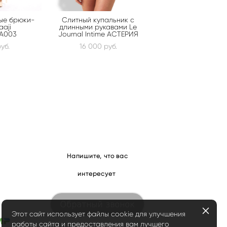
ые брюки-
Слитный купальник с
aaji
длинными рукавами Le
A003
Journal Intime АСТЕРИЯ
уб.
16 000 pуб.
Напишите, что вас
интересует
Обратный звонок
Этот сайт использует файлы cookie для улучшения
работы сайта и предоставления вам лучшего