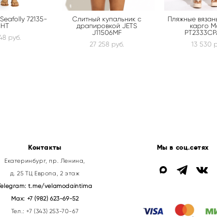
Seafolly 72135-
Слитный купальник с
Пляжные вязан
HT
драпировкой JETS
карго M
J11506MF
PT2333CP
48 pуб.
27 258 pуб.
13 530 p
Контакты
Мы в соц.сетях
Екатеринбург, пр. Ленина,
д. 25 ТЦ Европа, 2 этаж
Telegram:
t.me/velamodaintima
Max:
+7 (982) 623-69-52
Тел.:
+7 (343) 253-70-67