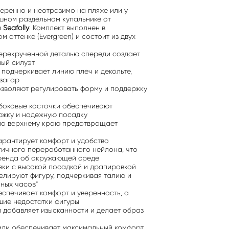
веренно и неотразимо на пляже или у
шном раздельном купальнике от
а
Seafolly
. Комплект выполнен в
 оттенке (Evergreen) и состоит из двух
перекрученной деталью спереди создает
ный силуэт
 подчеркивает линию плеч и декольте,
загар
зволяют регулировать форму и поддержку
 боковые косточки обеспечивают
ржку и надежную посадку
по верхнему краю предотвращает
арантирует комфорт и удобство
гичного переработанного нейлона, что
бренда об окружающей среде
вки с высокой посадкой и драпировкой
елируют фигуру, подчеркивая талию и
чных часов"
спечивает комфорт и уверенность, а
шие недостатки фигуры
 добавляет изысканности и делает образ
ади обеспечивает максимальный комфорт