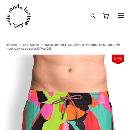
магазин
>
для мужчин
>
мужскиие пляжные шорты с геометрическим принтом
maaji rubik cube sailor 1049tss065
30%