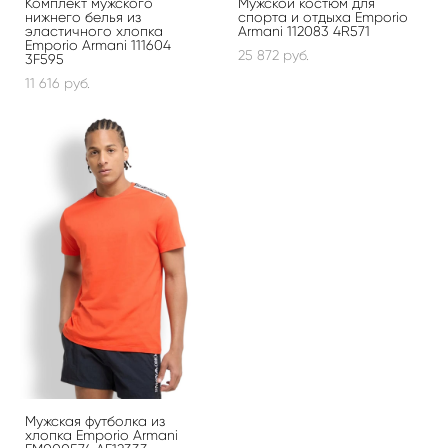
Комплект мужского
Мужской костюм для
нижнего белья из
спорта и отдыха Emporio
эластичного хлопка
Armani 112083 4R571
Emporio Armani 111604
25 872 pуб.
3F595
11 616 pуб.
Мужская футболка из
хлопка Emporio Armani