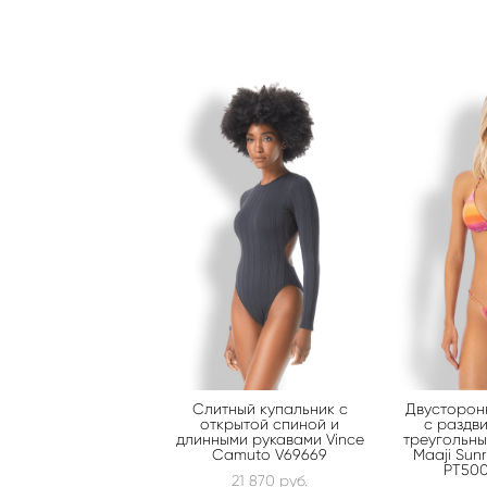
Слитный купальник с
Двусторон
открытой спиной и
с раздв
длинными рукавами Vince
треугольн
Camuto V69669
Maaji Sun
PT50
21 870 pуб.