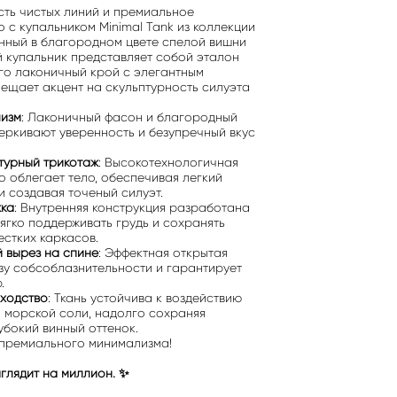
сть чистых линий и премиальное
 с купальником Minimal Tank из коллекции
нный в благородном цвете спелой вишни
ый купальник представляет собой эталон
го лаконичный крой с элегантным
ещает акцент на скульптурность силуэта
лизм
: Лаконичный фасон и благородный
еркивают уверенность и безупречный вкус
турный трикотаж
: Высокотехнологичная
о облегает тело, обеспечивая легкий
 создавая точеный силуэт.
ка
: Внутренняя конструкция разработана
ягко поддерживать грудь и сохранять
естких каркасов.
 вырез на спине
: Эффектная открытая
зу собсоблазнительности и гарантирует
.
ходство
: Ткань устойчива к воздействию
и морской соли, надолго сохраняя
убокий винный оттенок.
 премиального минимализма!
глядит на миллион. ✨