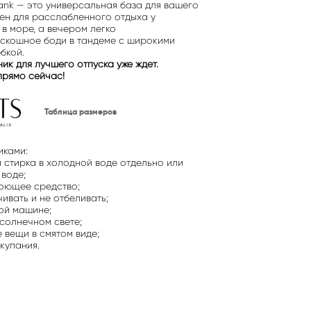
Tank — это универсальная база для вашего
лен для расслабленного отдыха у
в море, а вечером легко
скошное боди в тандеме с широкими
бкой.
ик для лучшего отпуска уже ждет.
прямо сейчас!
Таблица размеров
иками:
 стирка в холодной воде отдельно или
 воде;
моющее средство;
чивать и не отбеливать;
ной машине;
солнечном свете;
 вещи в смятом виде;
купания.