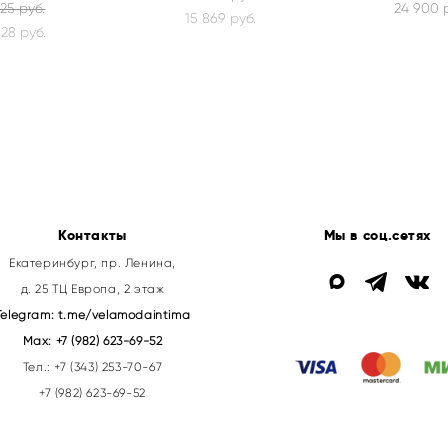
325 pуб.
24 900 
15 869 pуб.
028 pуб.
Контакты
Мы в соц.сетях
Екатеринбург, пр. Ленина,
д. 25 ТЦ Европа, 2 этаж
Telegram:
t.me/velamodaintima
Max:
+7 (982) 623-69-52
Тел.:
+7 (343) 253-70-67
+7 (982) 623-69-52