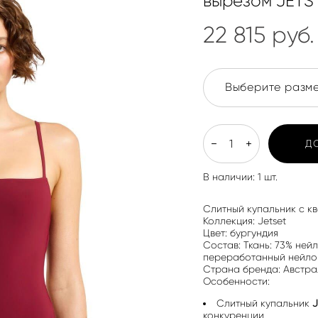
вырезом JETS 
22 815 pуб.
Выберите разм
Д
В наличии:
1
шт.
Слитный купальник с к
Коллекция: Jetset
Цвет: бургундия
Состав: Ткань: 73% ней
переработанный нейлон
Страна бренда: Австра
Особенности:
Слитный купальник
конкуренции