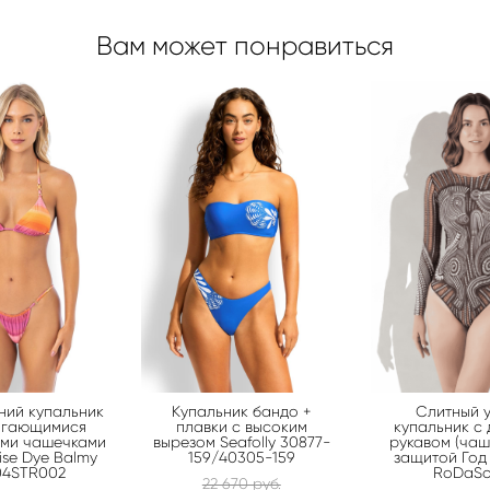
Вам может понравиться
ний купальник
Купальник бандо +
Слитный 
игающимися
плавки с высоким
купальник с
ыми чашечками
вырезом Seafolly 30877-
рукавом (чаш
rise Dye Balmy
159/40305-159
защитой Год
04STR002
RoDaSol
22 670 pуб.