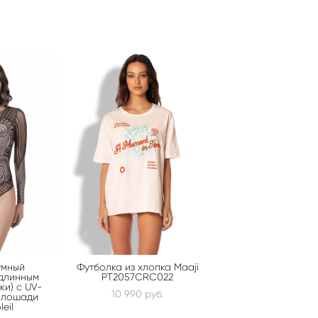
умный
Футболка из хлопка Maaji
 длинным
PT2057CRC022
ки) с UV-
10 990 pуб.
 лошади
eil