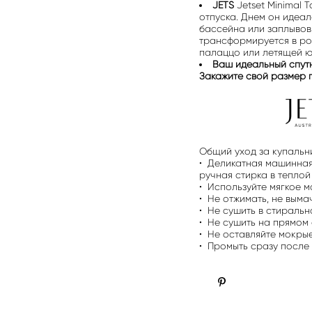
JETS
Jetset Minimal 
отпуска. Днем он идеа
бассейна или заплывов 
трансформируется в ро
палаццо или летящей ю
Ваш идеальный спутн
Закажите свой размер 
Общий уход за купальн
• Деликатная машинная
ручная стирка в теплой
• Используйте мягкое 
• Не отжимать, не выма
• Не сушить в стираль
• Не сушить на прямом 
• Не оставляйте мокрые
• Промыть сразу после 