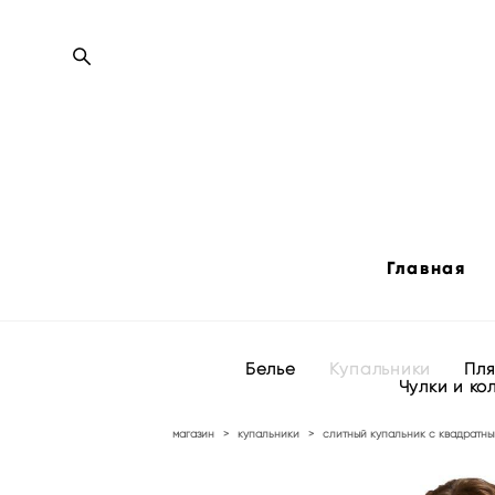
Главная
Белье
Купальники
Пл
Чулки и ко
магазин
>
купальники
>
слитный купальник с квадратным 