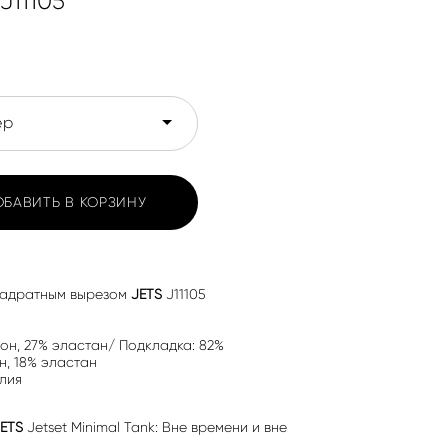
J11105
ер
ОБАВИТЬ В КОРЗИНУ
вадратным вырезом
JETS
J11105
лон, 27% эластан/ Подкладка: 82%
, 18% эластан
лия
JETS
Jetset Minimal Tank: Вне времени и вне