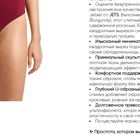
Оцените безупречно
австралийское качество
Jetset от
JETS
. Выполне
(Burgundy), этот слитн
сдержанной роскоши. Е
квадратным вырезом см
и природную грацию.
Изысканный минима
квадратный вырез подч
своей обладательницы.
Премиальный скульп
плотная ткань деликатн
моделирующий эффект и
Комфортная поддерж
таким образом, чтобы м
идеальную форму без ж
Глубокий U-образный
спинка добавляет обра
красивый, ровный загар
Долговечное превос
ультрафиолета, хлора 
эластичность и свой гл
Почувствуйте магию
✨ Простота, которая вы