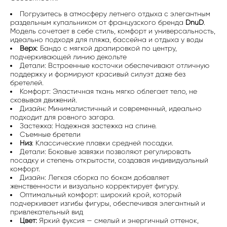
Погрузитесь в атмосферу летнего отдыха с элегантным
раздельным купальником от французского бренда
DnuD
.
Модель сочетает в себе стиль, комфорт и универсальность,
идеально подходя для пляжа, бассейна и отдыха у воды
Верх
: Бандо с мягкой драпировкой по центру,
подчеркивающей линию декольте
Детали: Встроенные косточки обеспечивают отличную
поддержку и формируют красивый силуэт даже без
бретелей.
Комфорт: Эластичная ткань мягко облегает тело, не
сковывая движений.
Дизайн: Минималистичный и современный, идеально
подходит для ровного загара.
Застежка: Надежная застежка на спине.
Съемные бретели
Низ
: Классические плавки средней посадки.
Детали: Боковые завязки позволяют регулировать
посадку и степень открытости, создавая индивидуальный
комфорт.
Дизайн: Легкая сборка по бокам добавляет
женственности и визуально корректирует фигуру.
Оптимальный комфорт: широкий крой, который
подчеркивает изгибы фигуры, обеспечивая элегантный и
привлекательный вид
Цвет:
Яркий фуксия — смелый и энергичный оттенок,