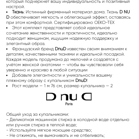
который подчеркнет вашу индивидуальность и позитивный
настрой.
Ткань
: Истинный фирменный материал дома. Ткань
D NU
D
обеспечивает мягкость и облегающий эффект, оставаясь
при этом комфортной. Сертифицировано OEKO-TEX
Этот комплект представляет собой идеальное
сочетание женственности и практичности, идеально
подходит женщинам, ищущим надежную поддержку и
элегантный образ.
Французский бренд
DnuD
известен своим вниманием к
деталям, качественными тканями и идеальной посадкой.
Каждая модель продумана до мелочей и создаётся с
учётом женской анатомии — чтобы вы чувствовали себя
уверенно и красиво в любой ситуации
Добавьте элегантности и уникальности вашему
пляжному образу с купальником
DnuD
!
Рост модели — 1 м 76 см, размер купальника — 2
Общий уход за купальниками:
- Деликатная машинная стирка в холодной воде отдельно
или ручная стирка в теплой воде;
- Используйте мягкое моющее средство;
- Не отжимать, не вымачивать и не отбеливать;