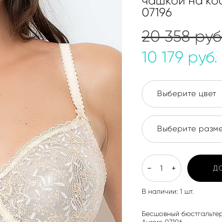
чашкой на кос
07196
20 358 pуб
10 179 pуб.
Выберите цвет
Выберите разме
Д
В наличии:
1
шт.
Бесшовный бюстгальтер
Aurore 07196