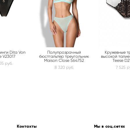
инги Dita Von
Полупрозрачный
Кружевные т
e V23017
бюстгальтер треугольник
высокой талие
Maison Close 564752
Teese D2
05 pуб.
8 320 pуб.
7 525 p
Контакты
Мы в соц.сетях