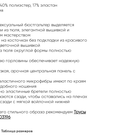
40% полиэстер, 17% эластан
ия
ексуальный бюстгальтер выделяется
 из тюля, элегантной вышивкой и
м мастерством
на косточках без подкладки из красивого
цветочной вышивкой
з тюля округлой формы полностью
аю горловины обеспечивает надежную
узкая, арочная центральная панель с
 эластичного микрофибры имеют по краям
удобного ношения
но эластичные бретели полностью
ваются сзади, чтобы оставались на плечах
сзади с мягкой войлочной нижней
его стильного образа рекомендуем
Трусы
03196
Таблица размеров