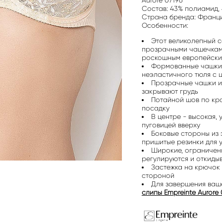
Состав: 43% полиамид, 
Страна бренда: Франц
Особенности:
Этот великолепный с
прозрачными чашечками
роскошным европейски
Формованные чашки 
неэластичного тюля с 
Прозрачные чашки и
закрывают грудь
Потайной шов по кр
посадку
В центре - высокая, 
пуговицей вверху
Боковые стороны из
пришитые резинки для 
Широкие, ограничен
регулируются и откиды
Застежка на крючок 
стороной
Для завершения ваш
слипы Empreinte Aurore 