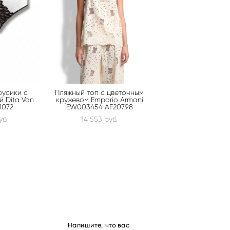
русики с
Пляжный топ с цветочным
й Dita Von
кружевом Emporio Armani
1072
EW003454 AF20798
уб.
14 553 pуб.
Напишите, что вас