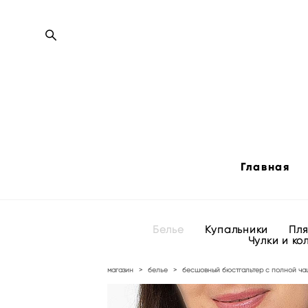
Главная
Белье
Купальники
Пл
Чулки и ко
магазин
>
белье
>
бесшовный бюстгальтер с полной чаш