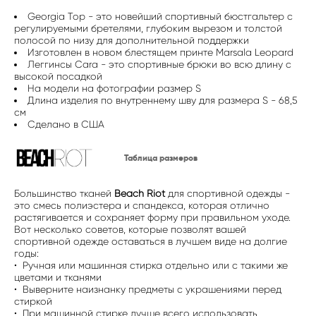
Georgia Top - это новейший спортивный бюстгальтер с
регулируемыми бретелями, глубоким вырезом и толстой
полосой по низу для дополнительной поддержки
Изготовлен в новом блестящем принте Marsala Leopard
Леггинсы Cara - это спортивные брюки во всю длину с
высокой посадкой
На модели на фотографии размер S
Длина изделия по внутреннему шву для размера S - 68,5
см
Сделано в США
Таблица размеров
Большинство тканей
Beach Riot
для спортивной одежды -
это смесь полиэстера и спандекса, которая отлично
растягивается и сохраняет форму при правильном уходе.
Вот несколько советов, которые позволят вашей
спортивной одежде оставаться в лучшем виде на долгие
годы:
• Ручная или машинная стирка отдельно или с такими же
цветами и тканями
• Выверните наизнанку предметы с украшениями перед
стиркой
• При машинной стирке лучше всего использовать