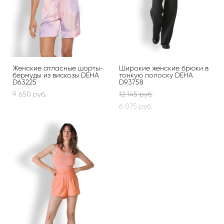
Женские атласные шорты-
Широкие женские брюки в
бермуды из вискозы DEHA
тонкую полоску DEHA
D63225
D93758
9 650 pуб.
12 145 pуб.
6 075 pуб.