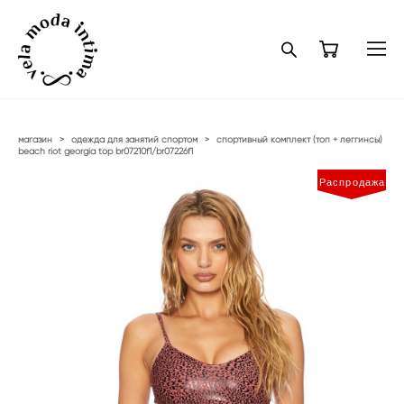
магазин
>
одежда для занятий спортом
>
спортивный комплект (топ + леггинсы)
beach riot georgia top br07210f1/br07226f1
Распродажа