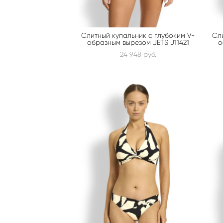
Слитный купальник с глубоким V-
Сл
образным вырезом JETS J11421
о
24 948 pуб.