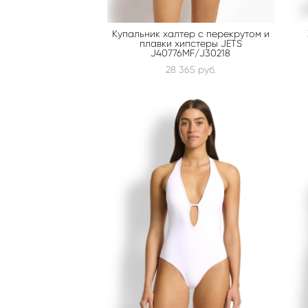
Купальник халтер с перекрутом и
плавки хипстеры JETS
J40776MF/J30218
28 365 pуб.