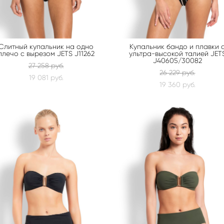
Слитный купальник на одно
Купальник бандо и плавки 
плечо с вырезом JETS J11262
ультра-высокой талией JET
J40605/30082
27 258 pуб.
26 229 pуб.
19 081 pуб.
19 360 pуб.