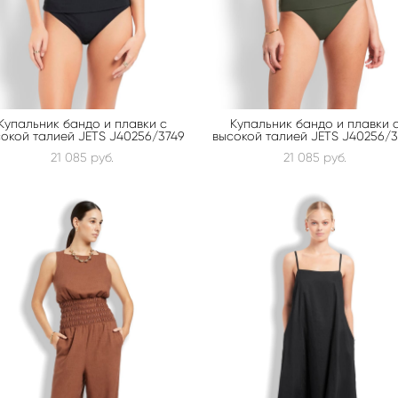
Купальник бандо и плавки с
Купальник бандо и плавки 
окой талией JETS J40256/3749
высокой талией JETS J40256/
21 085 pуб.
21 085 pуб.