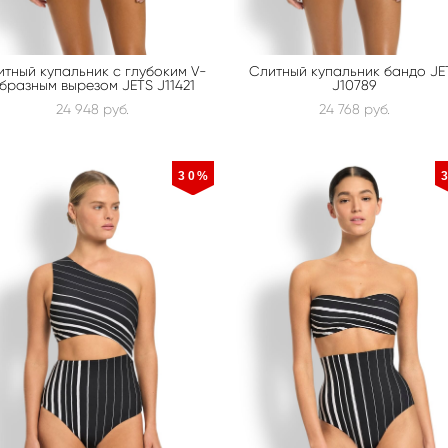
итный купальник с глубоким V-
Слитный купальник бандо JE
бразным вырезом JETS J11421
J10789
24 948 pуб.
24 768 pуб.
30%