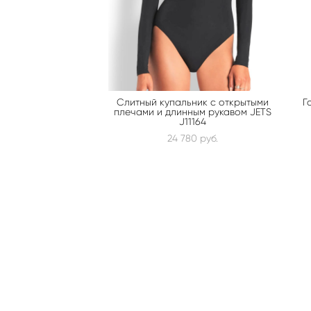
Слитный купальник с открытыми
Г
плечами и длинным рукавом JETS
J11164
24 780 pуб.