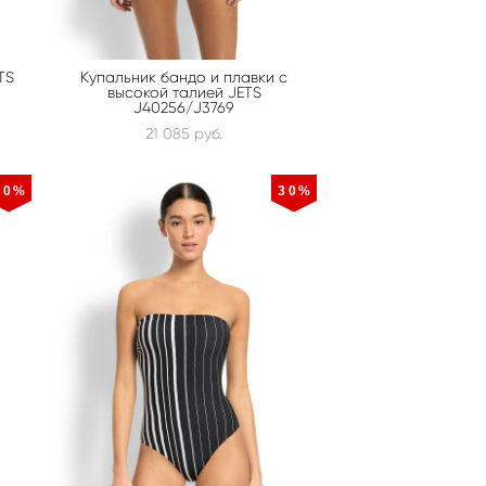
TS
Купальник бандо и плавки с
высокой талией JETS
J40256/J3769
21 085 pуб.
30%
30%