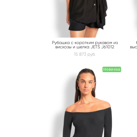
Рубашка с коротким рукавом из
вискозы и шелка JETS J61012
выс
15 873 pуб.
Новинка