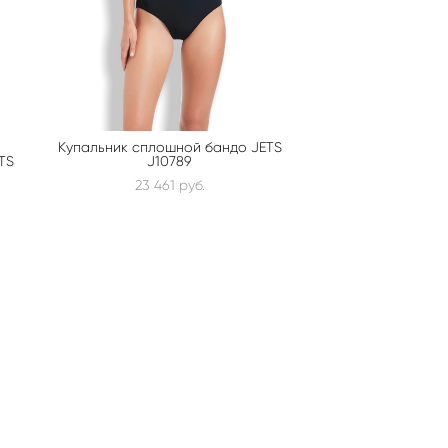
Купальник сплошной бандо JETS
TS
J10789
23 461 pуб.