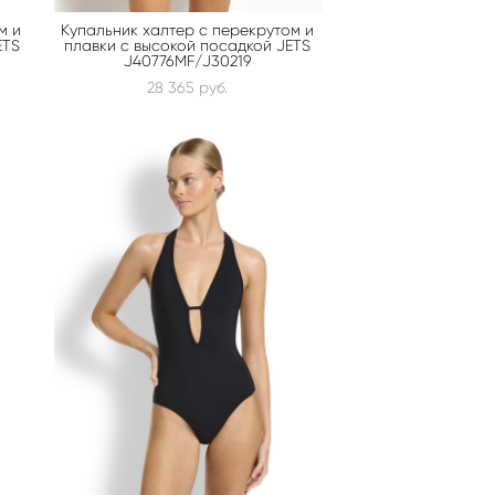
м и
Купальник халтер с перекрутом и
ETS
плавки с высокой посадкой JETS
J40776MF/J30219
28 365 pуб.