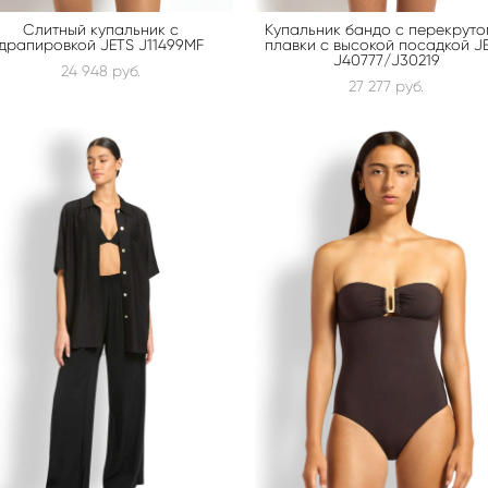
Слитный купальник с
Купальник бандо с перекруто
драпировкой JETS J11499MF
плавки с высокой посадкой J
J40777/J30219
24 948 pуб.
27 277 pуб.