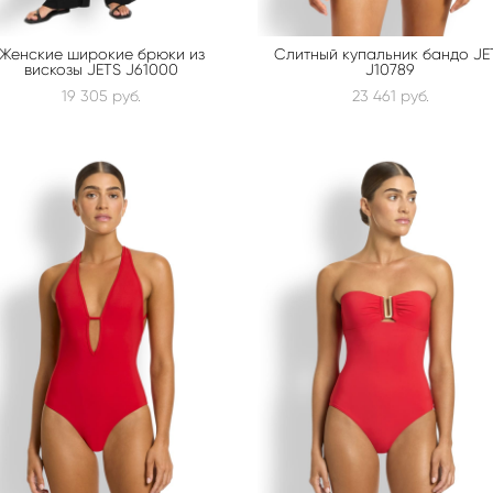
Женские широкие брюки из
Слитный купальник бандо JE
вискозы JETS J61000
J10789
19 305 pуб.
23 461 pуб.