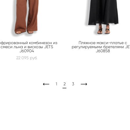
офрированный комбинезон из
Пляжное макси-платье с
смеси льна и вискозы JETS
регулируемыми бретелями JE
J60904
J60858
22 095 pуб.
1
2
3