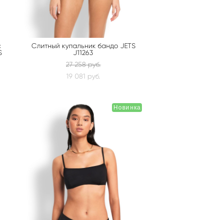
с
Слитный купальник бандо JETS
S
J11263
27 258 pуб.
19 081 pуб.
Новинка