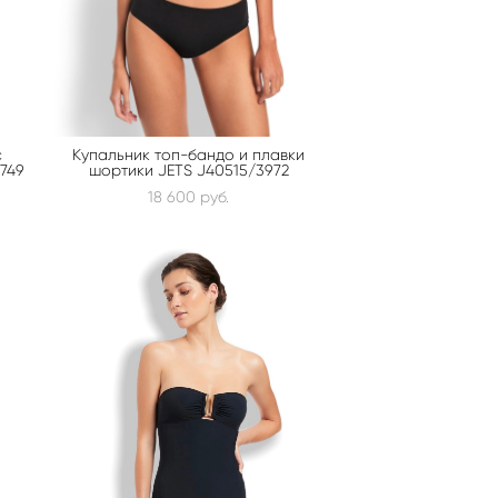
с
Купальник топ-бандо и плавки
3749
шортики JETS J40515/3972
18 600 pуб.